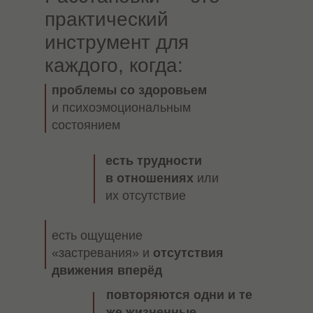
практический
06
инструмент для
Как только появляются
каждого, когда:
деньги, сразу возникают
неожиданные траты,
проблемы со здоровьем
поломки, срочные нужды.
и психоэмоциональным
07
состоянием
Как только появляются деньги,
есть трудности
сразу возникают неожиданные
траты, поломки, срочные
в отношениях
или
нужды.
их отсутствие
08
есть ощущение
Когда все хорошо, но вы
чувствуете в себе
«застревания» и
отсутствия
потенциал и хотите
движения вперёд
большего.
повторяются одни и те
же жизненные