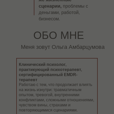
Взаимодействие с деньгами это
сценарии,
проблемы с
не одно препятствие, это всегда
деньгами, работой,
комплекс. Пока человек растет
бизнесом.
у него складывается целая
концепция того, как
ОБО МНЕ
взаимодействие с деньгами.
И тут недостаточно одной
Меня зовут Ольга Амбарцумова
сессии, тут важна поэтапная
комплексная работа.
Клинический психолог,
За каждым денежным
практикующий психотерапевт,
сценарием есть причина. Когда
сертифицированный EMDR-
вы её видите, появляется
терапевт
возможность выйти
Работаю с тем, что продолжает влиять
из замкнутого круга и начать
на жизнь изнутри: травматичным
выстраивать новые отношения
опытом, тревогой, внутренними
с деньгами.
конфликтами, сложными отношениями,
чувством вины, страхами и
повторяющимися сценариями.
онлайн